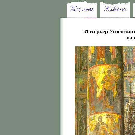
Интерьер Успенског
пан